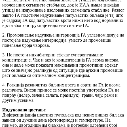
изолованих сегмената стабљике, док је ИАА имала значајан
утицај на издуживање изолованих сегмената стабљике. Разлог
зашто ГА подстиче издуживање патуљастих биљака је тај што
је садржај ГА код патуљастих врста нижи него код нормалних
врста због опструкције ендогене синтезе ГА.
2. Промовисање издужења интернодија ГА углавном делује на
постојеће издужење интернодија, уместо да промовише
повећање броја чворова.
3. Не постоји инхибиторни ефекат супероптималне
концентрације. Чак и ако је концентрација ГА веома висока,
она и даље може показати максимални промотивни ефекат,
што се значајно разликује од ситуације где ауксин промовише
раст биљака са оптималном концентрацијом.
4. Реакција различитих биљних врста и сорти на ГА је веома
различита. Висок принос се може постићи употребом ГА на
поврћу (целер, зелена салата, празилук), трави, чају, рами и
другим усевима.
Индуковано цветање
Диференцијација цветних пупољака код неких виших биљака
зависи од дужине дана (фотопериод) и температуре. На
пример, двогодишњим биљкама је потребан одређени број