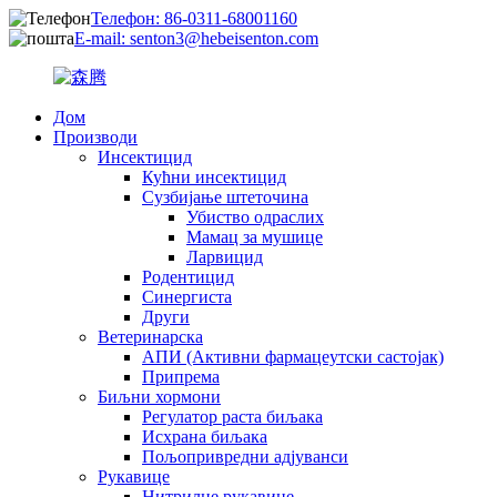
Телефон: 86-0311-68001160
E-mail: senton3@hebeisenton.com
Дом
Производи
Инсектицид
Кућни инсектицид
Сузбијање штеточина
Убиство одраслих
Мамац за мушице
Ларвицид
Родентицид
Синергиста
Други
Ветеринарска
АПИ (Активни фармацеутски састојак)
Припрема
Биљни хормони
Регулатор раста биљака
Исхрана биљака
Пољопривредни адјуванси
Рукавице
Нитрилне рукавице