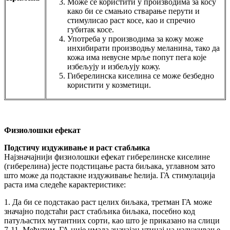
Може се користити у производима за косу
како би се смањио стварање перути и
стимулисао раст косе, као и спречио
губитак косе.
Употреба у производима за кожу може
инхибирати производњу меланина, тако да
кожа има невусне мрље попут пега које
избељују и избељују кожу.
Гиберелинска киселина се може безбедно
користити у козметици.
Физиолошки ефекат
Подстичу издуживање и раст стабљика
Најзначајнији физиолошки ефекат гиберелинске киселине
(гиберелина) јесте подстицање раста биљака, углавном зато
што може да подстакне издуживање ћелија. ГА стимулација
раста има следеће карактеристике:
1. Да би се подстакао раст целих биљака, третман ГА може
значајно подстаћи раст стабљика биљака, посебно код
патуљастих мутантних сорти, као што је приказано на слици
7-11. Међутим, ГА није имала значајан утицај на издуживање