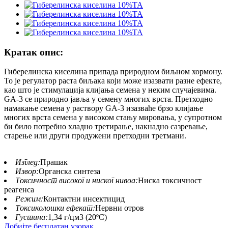
Кратак опис:
Гиберелинска киселина припада природном биљном хормону.
То је регулатор раста биљака који може изазвати разне ефекте,
као што је стимулација клијања семена у неким случајевима.
GA-3 се природно јавља у семену многих врста. Претходно
намакање семена у раствору GA-3 изазваће брзо клијање
многих врста семена у високом стању мировања, у супротном
би било потребно хладно третирање, накнадно сазревање,
старење или други продужени претходни третмани.
Изглед:
Прашак
Извор:
Органска синтеза
Токсичност високог и ниског нивоа:
Ниска токсичност
реагенса
Режим:
Контактни инсектицид
Токсиколошки ефекат:
Нервни отров
Густина:
1,34 г/цм3 (20ºC)
Добијте бесплатан узорак