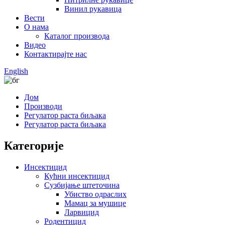
Винил рукавица
Вести
О нама
Каталог производа
Видео
Контактирајте нас
English
Дом
Производи
Регулатор раста биљака
Регулатор раста биљака
Категорије
Инсектицид
Кућни инсектицид
Сузбијање штеточина
Убиство одраслих
Мамац за мушице
Ларвицид
Родентицид