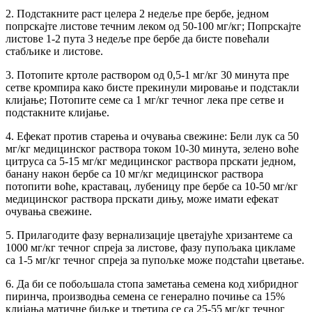
2. Подстакните раст целера 2 недеље пре бербе, једном
попрскајте листове течним леком од 50-100 мг/кг; Попрскајте
листове 1-2 пута 3 недеље пре бербе да бисте повећали
стабљике и листове.
3. Потопите кртоле раствором од 0,5-1 мг/кг 30 минута пре
сетве кромпира како бисте прекинули мировање и подстакли
клијање; Потопите семе са 1 мг/кг течног лека пре сетве и
подстакните клијање.
4. Ефекат против старења и очувања свежине: Бели лук са 50
мг/кг медицинског раствора током 10-30 минута, зелено воће
цитруса са 5-15 мг/кг медицинског раствора прскати једном,
банану након бербе са 10 мг/кг медицинског раствора
потопити воће, краставац, лубеницу пре бербе са 10-50 мг/кг
медицинског раствора прскати дињу, може имати ефекат
очувања свежине.
5. Прилагодите фазу вернализације цветајуће хризантеме са
1000 мг/кг течног спреја за листове, фазу пупољака цикламе
са 1-5 мг/кг течног спреја за пупољке може подстаћи цветање.
6. Да би се побољшала стопа заметања семена код хибридног
пиринча, производња семена се генерално почиње са 15%
клијања матичне биљке и третира се са 25-55 мг/кг течног