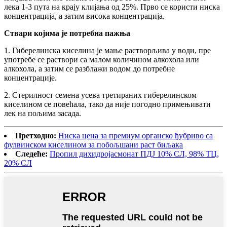
лека 1-3 пута на крају клијања од 25%. Прво се користи ниска
концентрација, а затим висока концентрација.
Ствари којима је потребна пажња
1. Гиберелинска киселина је мање растворљива у води, пре
употребе се раствори са малом количином алкохола или
алкохола, а затим се разблажи водом до потребне
концентрације.
2. Стерилност семена усева третираних гиберелинском
киселином се повећала, тако да није погодно примењивати
лек на пољима засада.
Претходно:
Ниска цена за премиум органско ђубриво са
фулвинском киселином за побољшани раст биљака
Следеће:
Пропил дихидројасмонат ПДЈ 10% СЛ, 98% ТЦ,
20% СЛ