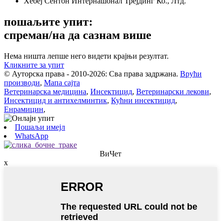
Хебеј Сентон Интернашонал Трејдинг Ко., Лтд.
пошаљите упит:
спреман/на да сазнам више
Нема ништа лепше него видети крајњи резултат.
Кликните за упит
© Ауторска права - 2010-2026: Сва права задржана.
Врући
производи
,
Мапа сајта
Ветеринарска медицина
,
Инсектицид
,
Ветеринарски лекови
,
Инсектицид и антихелминтик
,
Кућни инсектицид
,
Енрамицин
,
Пошаљи имејл
WhatsApp
ВиЧет
x