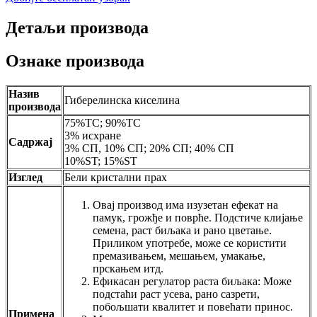
Детаљи производа
Ознаке производа
Назив
Гиберелинска киселина
производа
75%TC; 90%TC
3% исхране
Садржај
3% СП, 10% СП; 20% СП; 40% СП
10%ST; 15%ST
Изглед
Бели кристални прах
Овај производ има изузетан ефекат на
памук, грожђе и поврће. Подстиче клијање
семена, раст биљака и рано цветање.
Приликом употребе, може се користити
премазивањем, мешањем, умакање,
прскањем итд.
Ефикасан регулатор раста биљака: Може
подстаћи раст усева, рано сазрети,
побољшати квалитет и повећати принос.
Примена