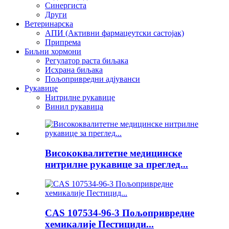
Синергиста
Други
Ветеринарска
АПИ (Активни фармацеутски састојак)
Припрема
Биљни хормони
Регулатор раста биљака
Исхрана биљака
Пољопривредни адјуванси
Рукавице
Нитрилне рукавице
Винил рукавица
Висококвалитетне медицинске
нитрилне рукавице за преглед...
CAS 107534-96-3 Пољопривредне
хемикалије Пестициди...