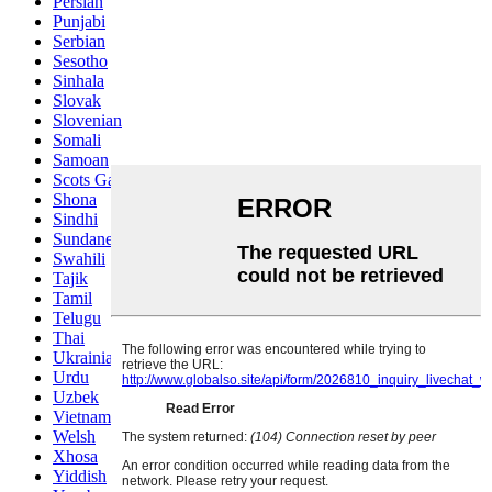
Persian
Punjabi
Serbian
Sesotho
Sinhala
Slovak
Slovenian
Somali
Samoan
Scots Gaelic
Shona
Sindhi
Sundanese
Swahili
Tajik
Tamil
Telugu
Thai
Ukrainian
Urdu
Uzbek
Vietnamese
Welsh
Xhosa
Yiddish