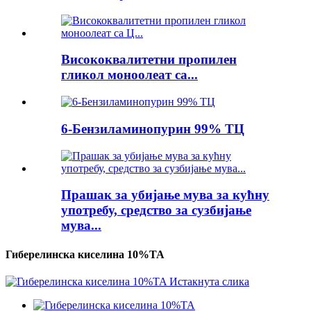
Висококвалитетни пропилен
гликол моноолеат са...
6-Бензиламинопурин 99% ТЦ
Прашак за убијање мува за кућну
употребу, средство за сузбијање
мува...
Гиберелинска киселина 10%TA