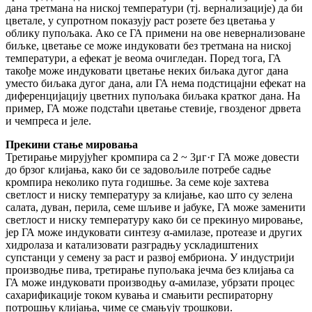
дана третмана на ниској температури (тј. вернализације) да би
цветале, у супротном показују раст розете без цветања у
облику пупољака. Ако се ГА примени на ове невернализоване
биљке, цветање се може индуковати без третмана на ниској
температури, а ефекат је веома очигледан. Поред тога, ГА
такође може индуковати цветање неких биљака дугог дана
уместо биљака дугог дана, али ГА нема подстицајни ефекат на
диференцијацију цветних пупољака биљака кратког дана. На
пример, ГА може подстаћи цветање стевије, гвозденог дрвета
и чемпреса и јеле.
Прекини стање мировања
Третирање мирујућег кромпира са 2 ~ 3μг·г ГА може довести
до брзог клијања, како би се задовољиле потребе садње
кромпира неколико пута годишње. За семе које захтева
светлост и ниску температуру за клијање, као што су зелена
салата, дуван, перила, семе шљиве и јабуке, ГА може заменити
светлост и ниску температуру како би се прекинуо мировање,
јер ГА може индуковати синтезу α-амилазе, протеазе и других
хидролаза и катализовати разградњу ускладиштених
супстанци у семену за раст и развој ембриона. У индустрији
производње пива, третирање пупољака јечма без клијања са
ГА може индуковати производњу α-амилазе, убрзати процес
сахарификације током кувања и смањити респираторну
потрошњу клијања, чиме се смањују трошкови.