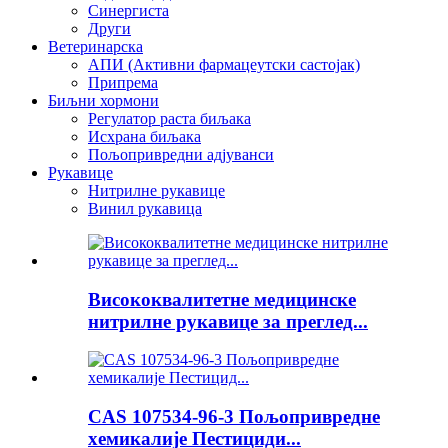
Синергиста
Други
Ветеринарска
АПИ (Активни фармацеутски састојак)
Припрема
Биљни хормони
Регулатор раста биљака
Исхрана биљака
Пољопривредни адјуванси
Рукавице
Нитрилне рукавице
Винил рукавица
Висококвалитетне медицинске
нитрилне рукавице за преглед...
CAS 107534-96-3 Пољопривредне
хемикалије Пестициди...