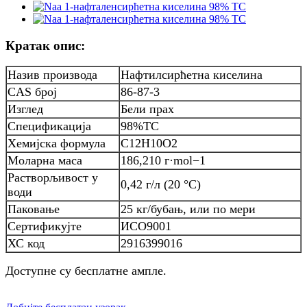
Кратак опис:
Назив производа
Нафтилсирћетна киселина
CAS број
86-87-3
Изглед
Бели прах
Спецификација
98%TC
Хемијска формула
C12H10O2
Моларна маса
186,210 г·mol−1
Растворљивост у
0,42 г/л (20 °C)
води
Паковање
25 кг/бубањ, или по мери
Сертификујте
ИСО9001
ХС код
2916399016
Доступне су бесплатне ампле.