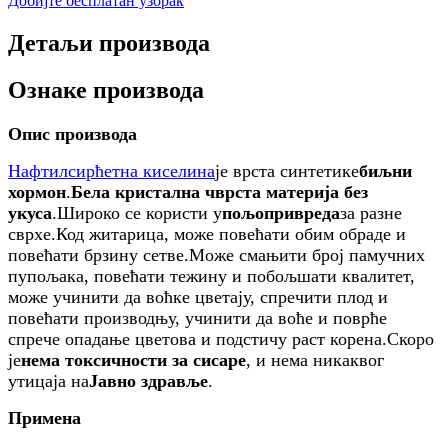
Добијте бесплатан узорак
Детаљи производа
Ознаке производа
Опис производа
Нафтилсирћетна киселина
је врста синтетике
биљни
хормон
.
Бела кристална чврста материја без
укуса
.
Широко се користи у
пољопривреда
за разне
сврхе.
Код житарица, може повећати обим обраде и
повећати брзину сетве.
Може смањити број памучних
пупољака, повећати тежину и побољшати квалитет,
може учинити да воћке цветају, спречити плод и
повећати производњу, учинити да воће и поврће
спрече опадање цветова и подстичу раст корена.
Скоро
је
нема токсичности за сисаре
, и нема никаквог
утицаја на
Јавно здравље
.
Примена