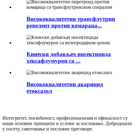
Висококвалитетни трансфлутрин
репелент против комараца...
Кинески добављач инсектицида
хексафлумурон са ...
Висококвалитетни акарицид
етоксазол
Интегритет, посвећеност, професионализам и ефикасност су
наши основни принципи и услови за пословање. Добродошли
у посету, саветовање и пословне преговоре.