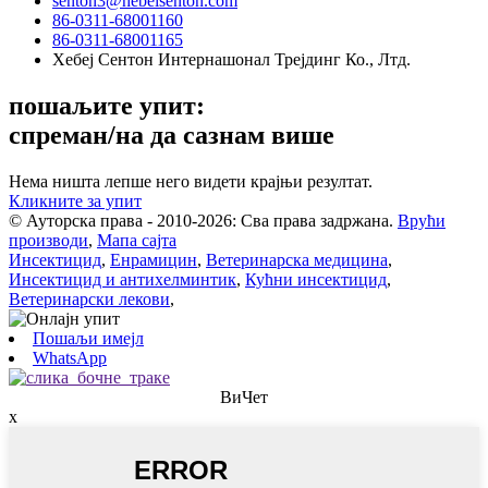
senton3@hebeisenton.com
86-0311-68001160
86-0311-68001165
Хебеј Сентон Интернашонал Трејдинг Ко., Лтд.
пошаљите упит:
спреман/на да сазнам више
Нема ништа лепше него видети крајњи резултат.
Кликните за упит
© Ауторска права - 2010-2026: Сва права задржана.
Врући
производи
,
Мапа сајта
Инсектицид
,
Енрамицин
,
Ветеринарска медицина
,
Инсектицид и антихелминтик
,
Кућни инсектицид
,
Ветеринарски лекови
,
Пошаљи имејл
WhatsApp
ВиЧет
x