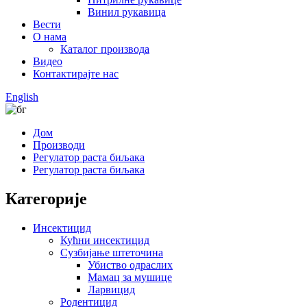
Винил рукавица
Вести
О нама
Каталог производа
Видео
Контактирајте нас
English
Дом
Производи
Регулатор раста биљака
Регулатор раста биљака
Категорије
Инсектицид
Кућни инсектицид
Сузбијање штеточина
Убиство одраслих
Мамац за мушице
Ларвицид
Родентицид