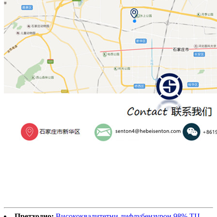
Претходно:
Висококвалитетни дифлубензурон 98% ТЦ