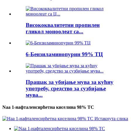
Висококвалитетни пропилен
гликол моноолеат са...
6-Бензиламинопурин 99% ТЦ
Прашак за убијање мува за кућну
употребу, средство за сузбијање
мува...
Naa 1-нафталенсирћетна киселина 98% TC