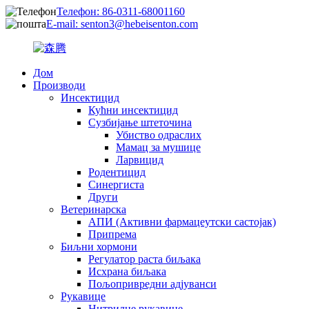
Телефон: 86-0311-68001160
E-mail: senton3@hebeisenton.com
Дом
Производи
Инсектицид
Кућни инсектицид
Сузбијање штеточина
Убиство одраслих
Мамац за мушице
Ларвицид
Родентицид
Синергиста
Други
Ветеринарска
АПИ (Активни фармацеутски састојак)
Припрема
Биљни хормони
Регулатор раста биљака
Исхрана биљака
Пољопривредни адјуванси
Рукавице
Нитрилне рукавице