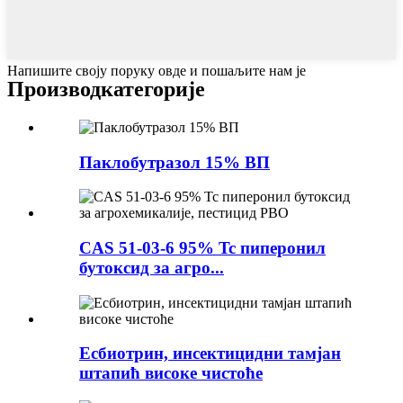
Напишите своју поруку овде и пошаљите нам је
Производ
категорије
Паклобутразол 15% ВП
CAS 51-03-6 95% Tc пиперонил
бутоксид за агро...
Есбиотрин, инсектицидни тамјан
штапић високе чистоће